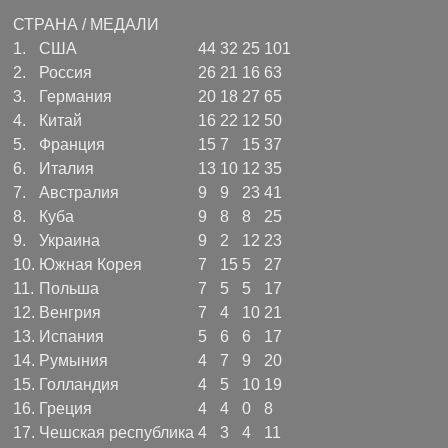
СТРАНА / МЕДАЛИ
1.
США
44
32
25
101
2.
Россия
26
21
16
63
3.
Германия
20
18
27
65
4.
Китай
16
22
12
50
5.
Франция
15
7
15
37
6.
Италия
13
10
12
35
7.
Австралия
9
9
23
41
8.
Куба
9
8
8
25
9.
Украина
9
2
12
23
10.
Южная Корея
7
15
5
27
11.
Польша
7
5
5
17
12.
Венгрия
7
4
10
21
13.
Испания
5
6
6
17
14.
Румыния
4
7
9
20
15.
Голландия
4
5
10
19
16.
Греция
4
4
0
8
17.
Чешская республика
4
3
4
11