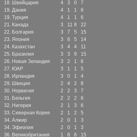
18.
Швейцария
4
3
0
7
19.
Дания
4
1
1
6
19.
Турция
4
1
1
6
21.
Канада
3
11
8
22
22.
Болгария
3
7
5
15
23.
Япония
3
6
5
14
24.
Казахстан
3
4
4
11
25.
Бразилия
3
3
9
15
26.
Новая Зеландия
3
2
1
6
27.
ЮАР
3
1
1
5
28.
Ирландия
3
0
1
4
29.
Швеция
2
4
2
8
30.
Норвегия
2
2
3
7
31.
Бельгия
2
2
2
6
32.
Нигерия
2
1
3
6
33.
Северная Корея
2
1
2
5
34.
Алжир
2
0
1
3
34.
Эфиопия
2
0
1
3
36.
Великобритания
1
8
6
15