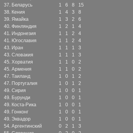
37.
Беларусь
1
6
8
15
38.
Кения
1
4
3
8
39.
Ямайка
1
3
2
6
40.
Финляндия
1
2
1
4
41.
Индонезия
1
1
2
4
41.
Югославия
1
1
2
4
43.
Иран
1
1
1
3
43.
Словакия
1
1
1
3
45.
Хорватия
1
1
0
2
45.
Армения
1
1
0
2
47.
Таиланд
1
0
1
2
47.
Португалия
1
0
1
2
49.
Сирия
1
0
0
1
49.
Бурунди
1
0
0
1
49.
Коста-Рика
1
0
0
1
49.
Гонконг
1
0
0
1
49.
Эквадор
1
0
0
1
54.
Аргентинский
0
2
1
3