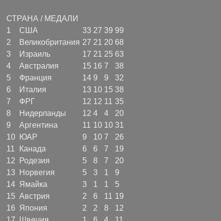
СТРАНА / МЕДАЛИ
1
США
33
27
39
99
2
Великобритания
27
21
20
68
3
Израиль
17
21
25
63
4
Австралия
15
16
7
38
5
Франция
14
9
9
32
6
Италия
13
10
15
38
7
ФРГ
12
12
11
35
8
Нидерланды
12
4
4
20
9
Аргентина
11
10
10
31
10
ЮАР
9
10
7
26
11
Канада
6
6
7
19
12
Родезия
5
8
7
20
13
Норвегия
5
3
1
9
14
Ямайка
3
1
1
5
15
Австрия
2
6
11
19
16
Япония
2
2
8
12
17
Швеция
1
6
4
11